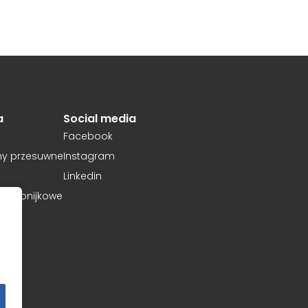
re są istotne i interesujące dla poszczególnych użytkowników i
awców strony trzeciej.
ne
okie, to pliki, które są w procesie klasyfikowania, wraz z dostaw
a
Social media
Facebook
ie
Zapisz moje preferencje
Ak
my przesuwne
Instagram
Linkedin
harmonijkowe