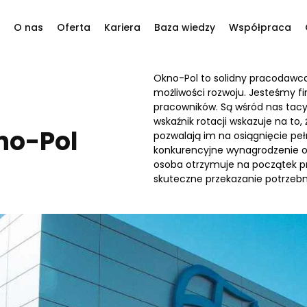
O nas
Oferta
Kariera
Baza wiedzy
Współpraca
tania?
Okno-Pol to solidny pracodawc
Filozofia i wartości
Okna
PVC
PVC
PVC
możliwości rozwoju. Jesteśmy fi
ko, jak to tylko możliwe.
pracowników. Są wśród nas tacy,
Historia
Systemy przesuwne
Aluminium
Aluminium
Aluminium
ny
wskaźnik rotacji wskazuje na to
no-Pol
pozwalają im na osiągnięcie pe
Nasi dostawcy
Drzwi harmonijkowe
Drewno
Drewno
Drewno
konkurencyjne wynagrodzenie or
osoba otrzymuje na początek pr
Realizacje
Drzwi
Stal
Stal
Stal
skuteczne przekazanie potrzebn
Fasady
Bramy garażowe
kie do spersonalizowania treści i reklam, aby oferować funkcje 
 witrynie. Informacje o tym, jak korzystasz z naszej witryny, u
Rolety zewnętrzne
mowym i analitycznym. Partnerzy mogą połączyć te informacje
b uzyskanymi podczas korzystania z ich usług.
Moskitiery