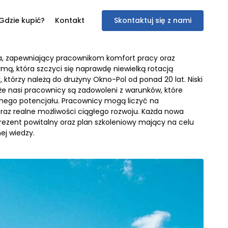
Gdzie kupić?
Kontakt
Skontaktuj się z nami
a, zapewniający pracownikom komfort pracy oraz
rmą, która szczyci się naprawdę niewielką rotacją
 którzy należą do drużyny Okno-Pol od ponad 20 lat. Niski
, że nasi pracownicy są zadowoleni z warunków, które
łnego potencjału. Pracownicy mogą liczyć na
az realne możliwości ciągłego rozwoju. Każda nowa
ezent powitalny oraz plan szkoleniowy mający na celu
ej wiedzy.
społecznościowe i
dostępniamy partnerom
 z innymi danymi