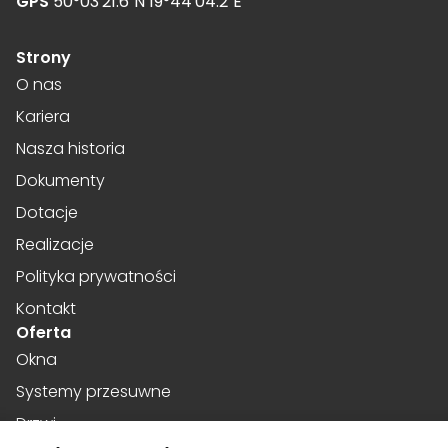
GPS
50°03'21.6"N 19°44'04.2"E
Strony
O nas
Kariera
Nasza historia
Dokumenty
Dotacje
Realizacje
Polityka prywatności
Kontakt
Oferta
Okna
Systemy przesuwne
Drzwi