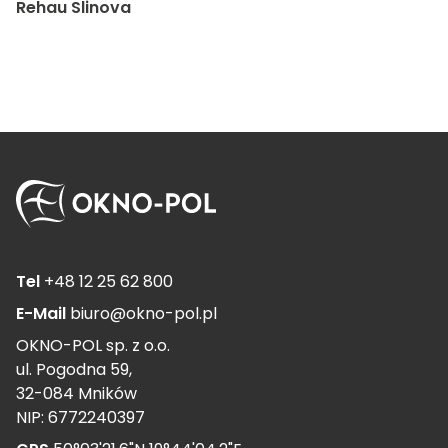
Rehau Slinova
Tel
+48 12 25 62 800
E-Mail
biuro@okno-pol.pl
OKNO-POL sp. z o.o.
ul. Pogodna 59,
32-084 Mników
NIP: 6772240397