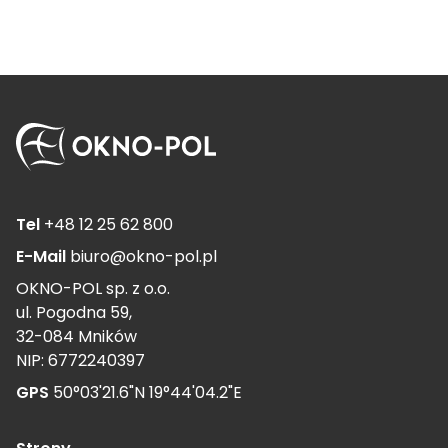
Tel
+48 12 25 62 800
E-Mail
biuro@okno-pol.pl
OKNO-POL sp. z o.o.
ul. Pogodna 59,
32-084 Mników
NIP: 6772240397
GPS
50°03'21.6"N 19°44'04.2"E