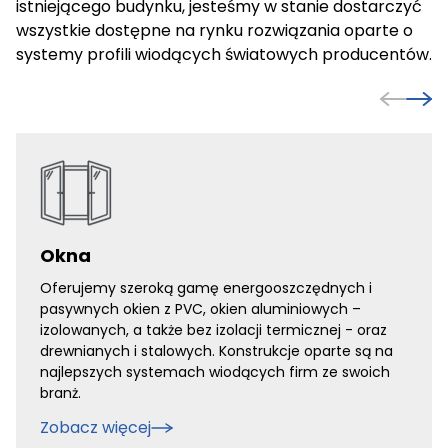
istniejącego budynku, jesteśmy w stanie dostarczyć
cenne dla wydawców i reklamodawców strony trzeciej.
wszystkie dostępne na rynku rozwiązania oparte o
systemy profili wiodących światowych producentów.
Nieklasyfikowane
Nieklasyfikowane pliki cookie, to pliki, które są w procesie
klasyfikowania, wraz z dostawcami poszczególnych
ciasteczek.
Odrzuć wszystkie
Okna
Zapisz moje preferencje
Oferujemy szeroką gamę energooszczędnych i
Akceptuj wszystkie
pasywnych okien z PVC, okien aluminiowych –
izolowanych, a także bez izolacji termicznej - oraz
drewnianych i stalowych. Konstrukcje oparte są na
najlepszych systemach wiodących firm ze swoich
branż.
Zobacz więcej