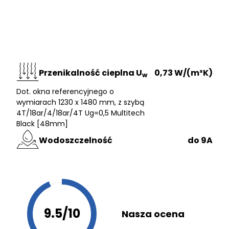
Przenikalność cieplna U
0,73 W/(m²K)
w
Dot. okna referencyjnego o
wymiarach 1230 x 1480 mm, z szybą
4T/18ar/4/18ar/4T Ug=0,5 Multitech
Black [48mm]
Wodoszczelność
do 9A
9.5/10
Nasza ocena