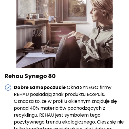
cenne dla wydawców i reklamodawców strony trzeciej.
Nieklasyfikowane
Nieklasyfikowane pliki cookie, to pliki, które są w procesie
klasyfikowania, wraz z dostawcami poszczególnych
ciasteczek.
Odrzuć wszystkie
Zapisz moje preferencje
Rehau Synego 80
Akceptuj wszystkie
Dobre samopoczucie
Okna SYNEGO firmy
REHAU posiadają znak produktu EcoPuls.
Oznacza to, że w profilu okiennym znajduje się
ponad 40% materiałów pochodzących z
recyklingu. REHAU jest symbolem tego
pozytywnego trendu ekologicznego. Ciesz się nie
tylko komfortem swoich okien, ale i dobrym