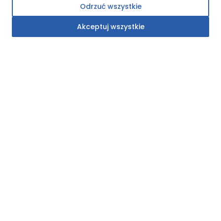
Odrzuć wszystkie
ul. Pogodna 59,
32-084 Mników
Akceptuj wszystkie
NIP: 6772240397
GPS
50°03'21.6"N 19°44'04.2"E
Strony
O nas
Kariera
Nasza historia
Dokumenty
Dotacje
Realizacje
Polityka prywatności
Kontakt
Oferta