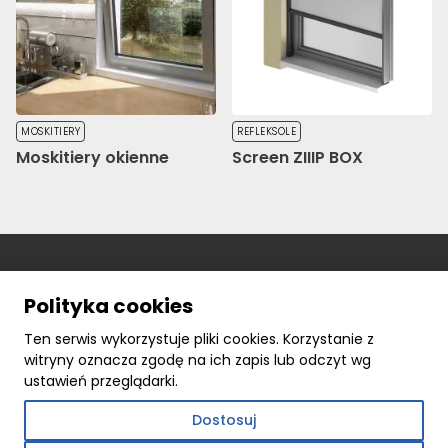
MOSKITIERY
REFLEKSOLE
Moskitiery okienne
Screen ZIIIP BOX
Polityka cookies
Ten serwis wykorzystuje pliki cookies. Korzystanie z
witryny oznacza zgodę na ich zapis lub odczyt wg
ustawień przeglądarki.
Tel
+48 12 25 62 800
E-Mail
biuro@okno-pol.pl
Dostosuj
OKNO-POL sp. z o.o.