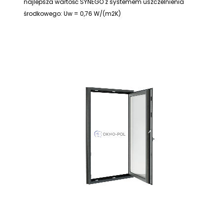
najlepsza wartość SYNEGO z systemem uszczelnienia
środkowego: Uw = 0,76 W/(m2K)