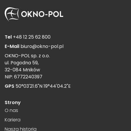
Tel
+48 12 25 62 800
E-Mail
biuro@okno-pol.pl
OKNO-POL sp. z o.o.
ul. Pogodna 59,
32-084 Mników
NIP: 6772240397
GPS
50°03'21.6"N 19°44'04.2"E
Strony
O nas
Kariera
Nasza historia