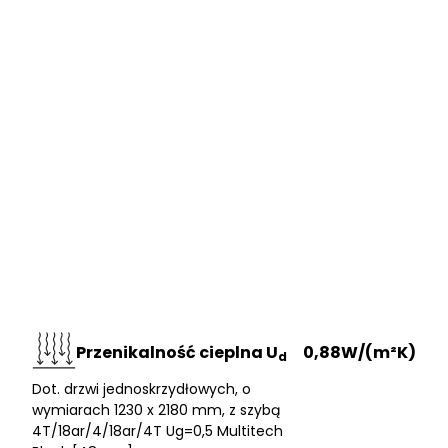
cenne dla wydawców i reklamodawców strony trzeciej.
Nieklasyfikowane
Nieklasyfikowane pliki cookie, to pliki, które są w procesie
klasyfikowania, wraz z dostawcami poszczególnych
ciasteczek.
Odrzuć wszystkie
Zapisz moje preferencje
Akceptuj wszystkie
Przenikalność cieplna U
0,88W/(m²K)
d
Dot. drzwi jednoskrzydłowych, o
wymiarach 1230 x 2180 mm, z szybą
4T/18ar/4/18ar/4T Ug=0,5 Multitech