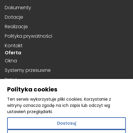
Dokumenty
Dotacje
Realizacje
Polityka prywatności
Kontakt
Oferta
Okna
Systemy przesuwne
Drzwi
Polityka cookies
Drzwi harmonijkowe
Social media
Ten serwis wykorzystuje pliki cookies. Korzystanie z
witryny oznacza zgodę na ich zapis lub odczyt wg
Facebook
ustawień przeglądarki.
Instagram
Dostosuj
Linkedin