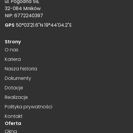
ul. Pogodna 59,
32-084 Mników
NIP: 6772240397
GPS
50°03'21.6"N 19°44'04.2"E
Strony
O nas
Kariera
Nasza historia
Dokumenty
Dotacje
Realizacje
Polityka prywatności
Kontakt
Oferta
Okna