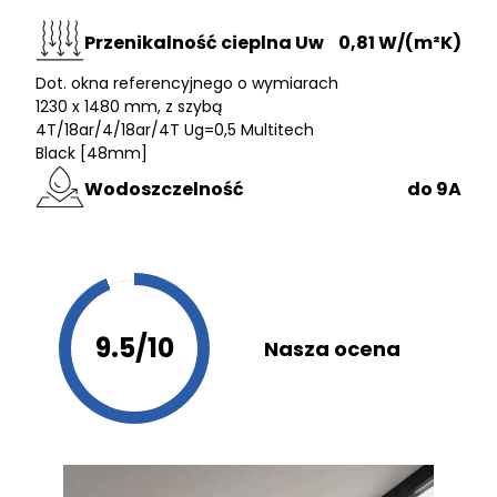
Przenikalność cieplna Uw
0,81 W/(m²K)
Dot. okna referencyjnego o wymiarach
1230 x 1480 mm, z szybą
4T/18ar/4/18ar/4T Ug=0,5 Multitech
Black [48mm]
Wodoszczelność
do 9A
9.5/10
Nasza ocena