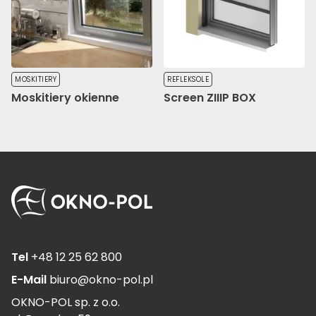
MOSKITIERY
REFLEKSOLE
Moskitiery okienne
Screen ZIIIP BOX
Tel
+48 12 25 62 800
E-Mail
biuro@okno-pol.pl
OKNO-POL sp. z o.o.