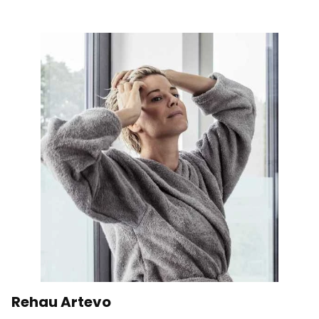
cenne dla wydawców i reklamodawców strony trzeciej.
Nieklasyfikowane
Nieklasyfikowane pliki cookie, to pliki, które są w procesie
klasyfikowania, wraz z dostawcami poszczególnych
ciasteczek.
Odrzuć wszystkie
Zapisz moje preferencje
Akceptuj wszystkie
Rehau Artevo