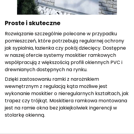
cenne dla wydawców i reklamodawców strony trzeciej.
Nieklasyfikowane
Proste i skuteczne
Nieklasyfikowane pliki cookie, to pliki, które są w procesie
Rozwiązanie szczególnie polecane w przypadku
klasyfikowania, wraz z dostawcami poszczególnych
pomieszczeń, które potrzebują regularnej ochrony
ciasteczek.
jak sypialnia, łazienka czy pokój dziecięcy. Dostępne
w naszej ofercie systemy moskitier ramkowych
współpracują z większością profili okiennych PVC i
Odrzuć wszystkie
drewnianych dostępnych na rynku.
Zapisz moje preferencje
Dzięki zastosowaniu ramki z narożnikiem
wewnętrznym z regulacją kąta możliwe jest
Akceptuj wszystkie
wykonanie moskitier o nieregularnych kształtach, jak
trapez czy trójkąt. Moskitiera ramkowa montowana
jest na ramie okna bez jakiejkolwiek ingerencji w
stolarkę okienną.