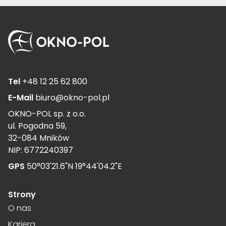
Tel
+48 12 25 62 800
E-Mail
biuro@okno-pol.pl
OKNO-POL sp. z o.o.
ul. Pogodna 59,
32-084 Mników
NIP: 6772240397
GPS
50°03'21.6"N 19°44'04.2"E
Strony
O nas
Kariera