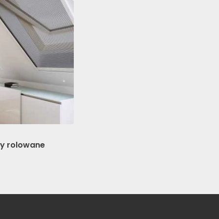
cami poszczególnych
ceptuj wszystkie
ry rolowane