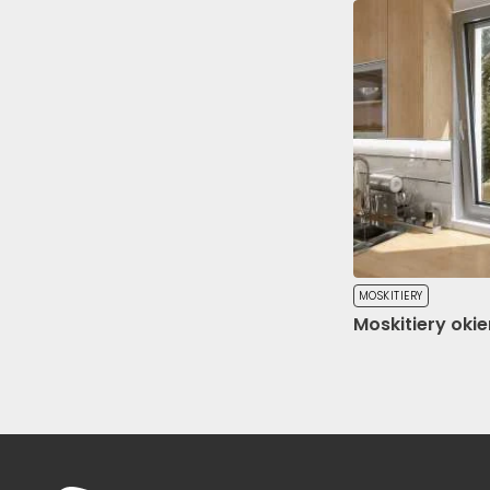
Nieklasyfikowa
Nieklasyfikowane pliki co
ciasteczek.
Odrzuć wszystk
MOSKITIERY
Moskitiery oki