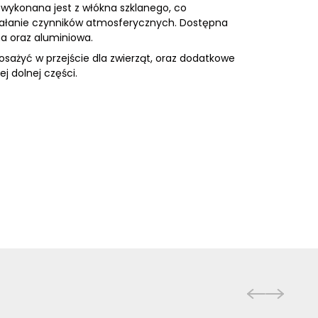
a nie będzie działać w
 wykonana jest z włókna szklanego, co
cych identyfikację osoby.
iałanie czynników atmosferycznych. Dostępna
na oraz aluminiowa.
sażyć w przejście dla zwierząt, oraz dodatkowe
j dolnej części.
eniają wygląd lub
.
posób różni użytkownicy
rnetowych. Celem jest
 tym samym bardziej cenne