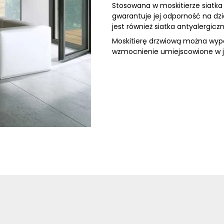
ają kluczowe znaczenie dla podstawowych funkcji witryny i witryn
Stosowana w moskitierze siatka
ch. Te pliki cookie nie przechowują żadnych danych umożliwiają
gwarantuje jej odporność na dz
jest również siatka antyalergicz
Moskitierę drzwiową można wypo
wzmocnienie umiejscowione w je
eferencji umożliwiają stronie zapamiętanie informacji, które zmi
. preferowany język lub region, w którym znajduje się użytkownik
e pomagają właścicielem stron internetowych zrozumieć, w jaki s
, gromadząc i zgłaszając anonimowe informacje.
e stosowane są w celu śledzenia użytkowników na stronach inte
re są istotne i interesujące dla poszczególnych użytkowników i
awców strony trzeciej.