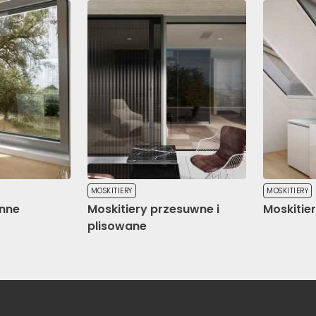
ne
okie, to pliki, które są w procesie klasyfikowania, wraz z dostaw
ie
Zapisz moje preferencje
Ak
MOSKITIERY
MOSKITIERY
enne
Moskitiery przesuwne i
Moskitie
plisowane