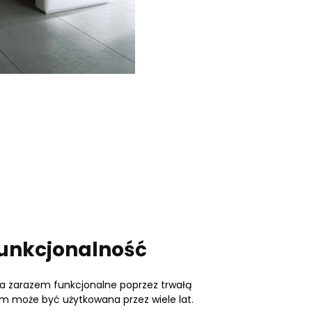
społecznościowe i
dostępniamy partnerom
 z innymi danymi
funkcjonalność
, a zarazem funkcjonalne poprzez trwałą
em może być użytkowana przez wiele lat.