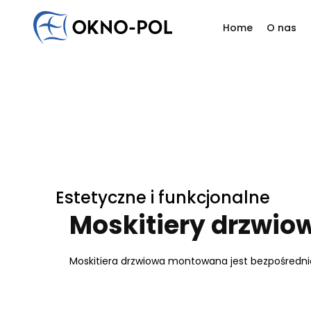
Home
O nas
Napisz do nas
Jesteś zainteresowany współpracą? Masz do nas py
Filoz
Odezwij się do nas. Skontaktujemy się z Tobą tak szyb
Histo
Firma handlowa
Firma budowlana
Firma montażowa
In
Nasi
Reali
Estetyczne i funkcjonalne
Moskitiery drzwio
Moskitiera drzwiowa montowana jest bezpośrednio