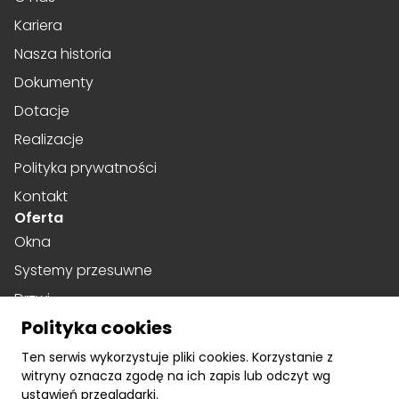
Kariera
Nasza historia
Dokumenty
Dotacje
Realizacje
Polityka prywatności
Kontakt
Oferta
Okna
Systemy przesuwne
Drzwi
Polityka cookies
Drzwi harmonijkowe
Social media
Ten serwis wykorzystuje pliki cookies. Korzystanie z
witryny oznacza zgodę na ich zapis lub odczyt wg
Facebook
ustawień przeglądarki.