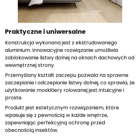
cenne dla wydawców i reklamodawców strony trzeciej.
Nieklasyfikowane
Praktyczne i uniwersalne
Nieklasyfikowane pliki cookie, to pliki, które są w procesie
klasyfikowania, wraz z dostawcami poszczególnych
Konstrukcja wykonana jest z ekstrudowanego
ciasteczek.
aluminium. Innowacyjne rozwiązanie umożliwia
zablokowanie listwy dolnej na oknach dachowych od
wewnętrznej strony.
Odrzuć wszystkie
Przemyślany kształt zaczepu pozwala na sprawne
Zapisz moje preferencje
zaczepianie i odczepianie listwy dolnej, co sprawia, że
użytkowanie moskitiery rolowanej jest intuicyjne i
Akceptuj wszystkie
proste.
Produkt jest estetycznym rozwiązaniem, które
wpasuje się z pewnością w każde wnętrze,
zapewniając perfekcyjną ochronę przed
obecnością insektów.