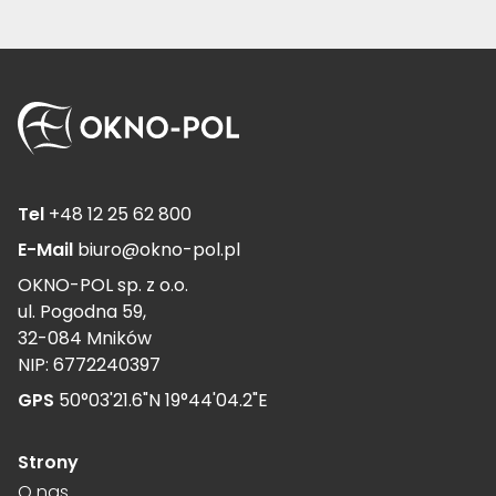
Tel
+48 12 25 62 800
E-Mail
biuro@okno-pol.pl
OKNO-POL sp. z o.o.
ul. Pogodna 59,
32-084 Mników
NIP: 6772240397
GPS
50°03'21.6"N 19°44'04.2"E
Strony
O nas