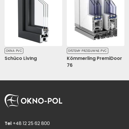
OKNA PVC
SYSTEMY PRZESUWNE PVC
Schüco LivIng
Kömmerling PremiDoor
76
Tel
+48 12 25 62 800