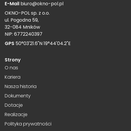
E-Mail
biuro@okno-pol.pl
OKNO-POL sp. z o.o.
ul. Pogodna 59,
32-084 Mników
NIP: 6772240397
GPS
50°03'21.6"N 19°44'04.2"E
Strony
O nas
Kariera
Nasza historia
Dokumenty
Dotacje
Realizacje
Polityka prywatności