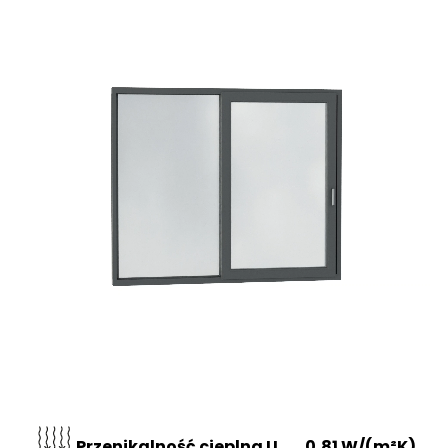
Przenikalność cieplna U
0,81 W/(m²K)