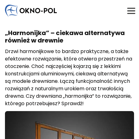
Napisz do nas
Wykorzystujemy pliki cookie do spersonalizowania treści i
Jesteś zainteresowany współpracą? Masz do nas
„Harmonijka” – ciekawa alternatywa
reklam, aby oferować funkcje społecznościowe i
pytania?
analizować ruch w naszej witrynie. Informacje o tym, jak
również w drewnie
korzystasz z naszej witryny, udostępniamy partnerom
Odezwij się do nas. Skontaktujemy się z Tobą tak
Drzwi harmonijkowe to bardzo praktyczne, a także
społecznościowym, reklamowym i analitycznym.
szybko, jak to tylko możliwe.
efektowne rozwiązanie, które otwiera przestrzeń na
Partnerzy mogą połączyć te informacje z innymi danymi
Firma handlowa
Firma budowlana
Firma montażowa
otrzymanymi od Ciebie lub uzyskanymi podczas
otoczenie. Choć najczęściej kojarzą się z lekkimi
Inny
korzystania z ich usług.
konstrukcjami aluminiowymi, ciekawą alternatywą
są modele drewniane. Łączą funkcjonalność innych
rozwiązań z naturalnym urokiem oraz trwałością
Niezbędne
drewna. Czy drewniana „harmonijka” to rozwiązanie,
Niezbędne pliki cookie mają kluczowe znaczenie dla
którego potrzebujesz? Sprawdź!
podstawowych funkcji witryny i witryna nie będzie działać
w zamierzony sposób bez nich. Te pliki cookie nie
przechowują żadnych danych umożliwiających
identyfikację osoby.