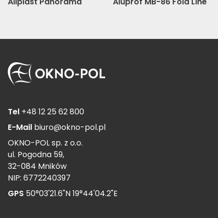
Aliplast Panorama
Aluprof MB-86 Fold Line
Tel
+48 12 25 62 800
E-Mail
biuro@okno-pol.pl
OKNO-POL sp. z o.o.
ul. Pogodna 59,
32-084 Mników
NIP: 6772240397
GPS
50°03'21.6"N 19°44'04.2"E