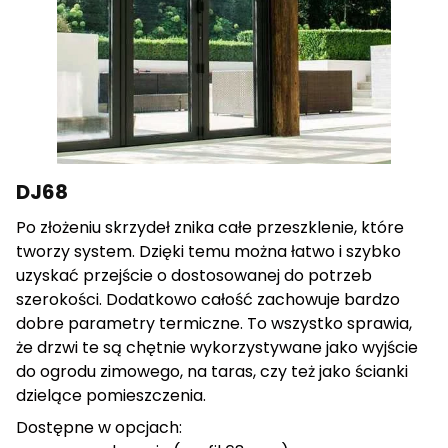
cenne dla wydawców i reklamodawców strony trzeciej.
Nieklasyfikowane
Nieklasyfikowane pliki cookie, to pliki, które są w procesie
klasyfikowania, wraz z dostawcami poszczególnych
ciasteczek.
DJ68
Odrzuć wszystkie
Po złożeniu skrzydeł znika całe przeszklenie, które
tworzy system. Dzięki temu można łatwo i szybko
Zapisz moje preferencje
uzyskać przejście o dostosowanej do potrzeb
Akceptuj wszystkie
szerokości. Dodatkowo całość zachowuje bardzo
dobre parametry termiczne. To wszystko sprawia,
że drzwi te są chętnie wykorzystywane jako wyjście
do ogrodu zimowego, na taras, czy też jako ścianki
dzielące pomieszczenia.
Dostępne w opcjach: