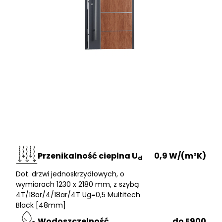
Przenikalność cieplna U
0,9 W/(m²K)
d
Dot. drzwi jednoskrzydłowych, o
wymiarach 1230 x 2180 mm, z szybą
4T/18ar/4/18ar/4T Ug=0,5 Multitech
Black [48mm]
Wodoszczelność
do E900