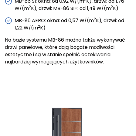
MB-86 SI: okna: od 0,92 W/(m
K), drzwi: od 1,76
2
2
W/(m
K), drzwi: MB-86 SI+: od 1,49 W/(m
K)
2
MB-86 AERO: okna: od 0,57 W/(m
K), drzwi: od
2
1,22 W/(m
K)
Na bazie systemu MB-86 można także wykonywać
drzwi panelowe, które dają bogate możliwości
estetyczne i są w stanie spełnić oczekiwania
najbardziej wymagających użytkowników.