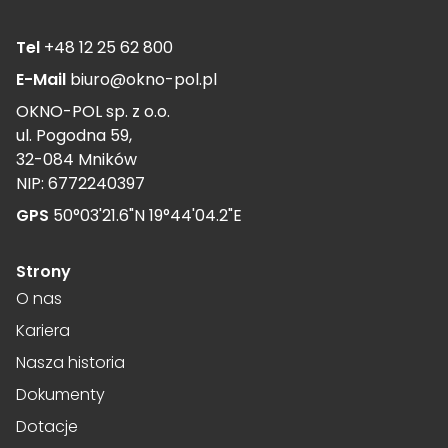
Tel
+48 12 25 62 800
E-Mail
biuro@okno-pol.pl
OKNO-POL sp. z o.o.
ul. Pogodna 59,
32-084 Mników
NIP: 6772240397
GPS
50°03'21.6"N 19°44'04.2"E
Strony
O nas
Kariera
Nasza historia
Dokumenty
Dotacje