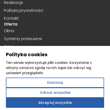
Realizacje
Polityka prywatności
Kontakt
Oferta
Okna
Systemy przesuwne
Drzwi
Polityka cookies
Drzwi harmonijkowe
Social media
Ten serwis wykorzystuje pliki cookies. Korzystanie z
witryny oznacza zgodę na ich zapis lub odczyt wg
Facebook
ustawień przeglądarki.
Instagram
Dostosuj
Linkedin
Odrzuć wszystkie
Akceptuj wszystkie
©
webtom.pl