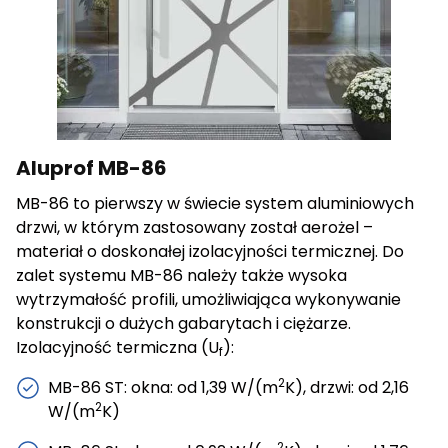
cenne dla wydawców i reklamodawców strony trzeciej.
Nieklasyfikowane
Nieklasyfikowane pliki cookie, to pliki, które są w procesie
klasyfikowania, wraz z dostawcami poszczególnych
ciasteczek.
Aluprof MB-86
MB-86 to pierwszy w świecie system aluminiowych
Odrzuć wszystkie
drzwi, w którym zastosowany został aerożel –
materiał o doskonałej izolacyjności termicznej. Do
Zapisz moje preferencje
zalet systemu MB-86 należy także wysoka
Akceptuj wszystkie
wytrzymałość profili, umożliwiająca wykonywanie
konstrukcji o dużych gabarytach i ciężarze.
Izolacyjność termiczna (U
):
f
2
MB-86 ST: okna: od 1,39 W/(m
K), drzwi: od 2,16
2
W/(m
K)
2