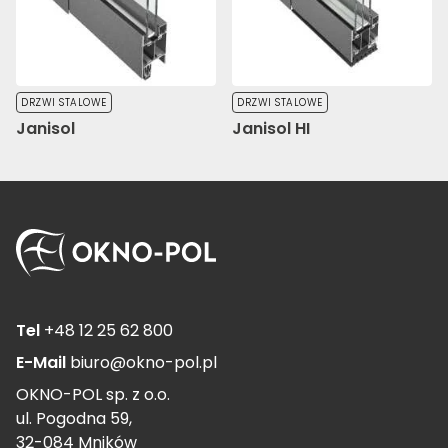
DRZWI STALOWE
DRZWI STALOWE
Janisol
Janisol HI
Tel
+48 12 25 62 800
E-Mail
biuro@okno-pol.pl
OKNO-POL sp. z o.o.
ul. Pogodna 59,
32-084 Mników