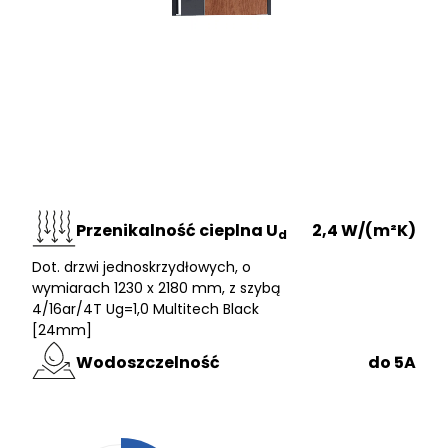
Przenikalność cieplna U
2,4 W/(m²K)
d
Dot. drzwi jednoskrzydłowych, o
wymiarach 1230 x 2180 mm, z szybą
4/16ar/4T Ug=1,0 Multitech Black
[24mm]
Wodoszczelność
do 5A