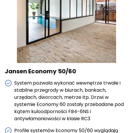
cenne dla wydawców i reklamodawców strony trzeciej.
Nieklasyfikowane
Nieklasyfikowane pliki cookie, to pliki, które są w procesie
klasyfikowania, wraz z dostawcami poszczególnych
ciasteczek.
Odrzuć wszystkie
Jansen Economy 50/60
Zapisz moje preferencje
System pozwala wykonać wewnętrze trwałe i
Akceptuj wszystkie
stabilne przegrody w biurach, bankach,
urzędach, dworcach, metrze itp. Drzwi w
systemie Economy 60 zostały przebadane pod
kątem kuloodporności FB4-6NS i
antywłamaniowości w klasie RC3
Profile systemów Economy 50/60 wyglądają