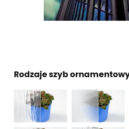
Rodzaje szyb ornamentow
Wykorzystujemy pliki coo
analizować ruch w naszej
społecznościowym, rekla
otrzymanymi od Ciebie lu