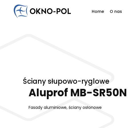
Home
O nas
Napisz do nas
Jesteś zainteresowany współpracą? Masz do nas py
Filoz
Odezwij się do nas. Skontaktujemy się z Tobą tak szyb
Histo
Firma handlowa
Firma budowlana
Firma montażowa
In
Nasi
Reali
Ściany słupowo-ryglowe
Aluprof MB-SR50N
Fasady aluminiowe, ściany osłonowe