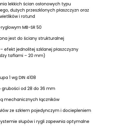
ia lekkich ścian osłonowych typu
ego, dużych przeszklonych płaszczyzn oraz
wietlików i rotund
-ryglowym MB-SR 50
na jest do ściany strukturalnej
 efekt jednolitej szklanej płaszczyzny
ędzy taflami – 20 mm)
rupa 1 wg DIN 4108
 o grubości od 28 do 36 mm
ą mechanicznych łączników
łów ze szkłem pojedynczym i dociepleniem
ystemie słupów i rygli zapewnia optymalne