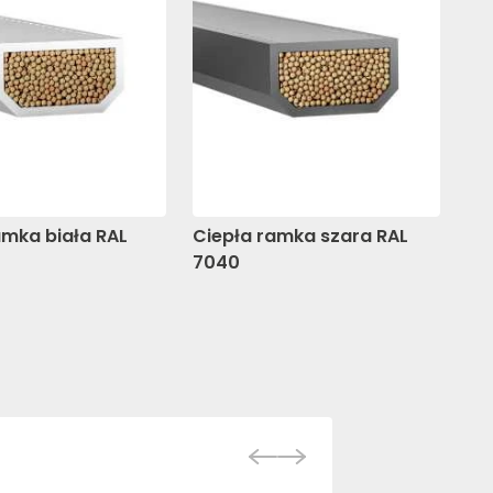
cami poszczególnych
ceptuj wszystkie
amka biała RAL
Ciepła ramka szara RAL
Ci
7040
70