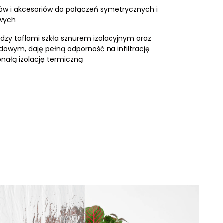
ów i akcesoriów do połączeń symetrycznych i
wych
dzy taflami szkła sznurem izolacyjnym oraz
owym, daję pełną odporność na infiltrację
onałą izolację termiczną
społecznościowe i
dostępniamy partnerom
 z innymi danymi