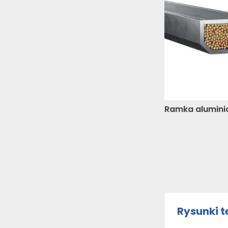
dla wydawców i reklamod
Nieklasyfikowa
Nieklasyfikowane pliki co
ciasteczek.
Odrzuć wszystk
Ramka alumin
Rysunki t