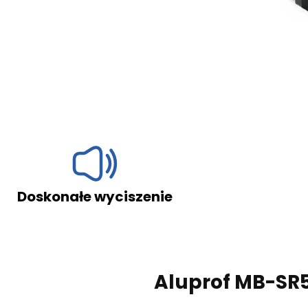
ę na przetwarzanie swoich danych osobowych
 dnia 29 sierpnia 1997 r. o ochronie praw
mentu Europejskiego i Rady (UE) 2016/679 z dnia
etwarzaniem danych osobowych i w sprawie
Dz. U. UE. L. z 2016 r. Nr 119) zwanego „RODO”.
łe wyciszenie
Odporne i
Wyślij
Aluprof MB-SR