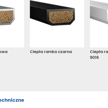
awców strony trzeciej.
ne
okie, to pliki, które są w procesie klasyfikowania, wraz z dostaw
ie
Zapisz moje preferencje
Ak
iowa
Ciepła ramka czarna
Ciepła r
9016
echniczne