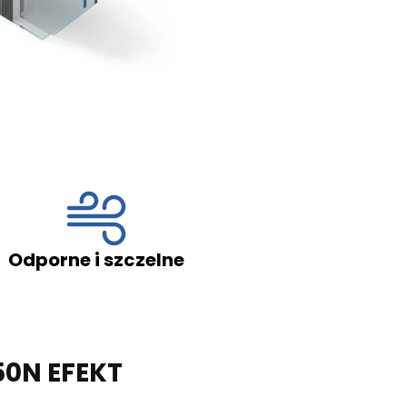
 szczelne
Doskonałe wy
50N EFEKT