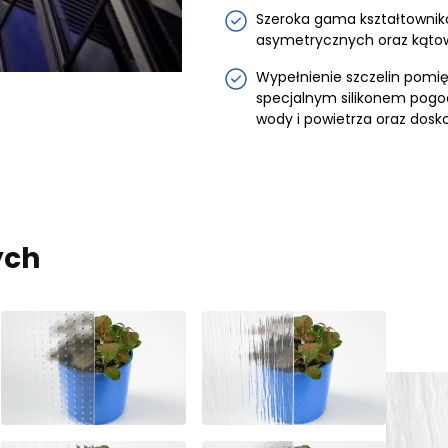
Szeroka gama kształtownik
asymetrycznych oraz kąto
Wypełnienie szczelin pomię
specjalnym silikonem pogod
wody i powietrza oraz dosk
ych
kie do spersonalizowania treści i reklam, aby oferować funkcje 
 witrynie. Informacje o tym, jak korzystasz z naszej witryny, u
mowym i analitycznym. Partnerzy mogą połączyć te informacje
b uzyskanymi podczas korzystania z ich usług.