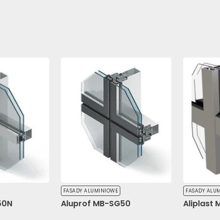
FASADY ALUMINIOWE
FASADY ALU
50N
Aluprof MB-SG50
Aliplast