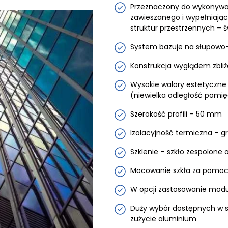
Przeznaczony do wykonywan
zawieszanego i wypełniając
struktur przestrzennych – ś
System bazuje na słupowo
Konstrukcja wyglądem zbliżo
Wysokie walory estetyczne –
(niewielka odległość pomi
Szerokość profili – 50 mm
Izolacyjność termiczna – g
Szklenie – szkło zespolone
Mocowanie szkła za pomoc
W opcji zastosowanie modu
Duży wybór dostępnych w s
zużycie aluminium