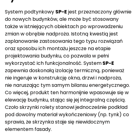
Preferencje
System podtynkowy
SP-E
jest przeznaczony głównie
Pliki cookie dotyczące preferencji umożliwiają stronie
do nowych budynków, ale może być stosowany
zapamiętanie informacji, które zmieniają wygląd lub
także w istniejących obiektach po wprowadzeniu
funkcjonowanie strony, np. preferowany język lub region,
zmian w obrębie nadproża. Istotną kwestią jest
w którym znajduje się użytkownik.
zaplanowanie zastosowania tego typu rozwiązań
oraz sposobu ich montażu jeszcze na etapie
Statystyki
projektowania budynku, co pozwala w pełni
wykorzystać ich funkcjonalność. System
SP-E
Wypełniając i przesyłając formularz niniejszym wyraża Pani/Pan zgodę na
Statystyczne pliki cookie pomagają właścicielem stron
zapewnia doskonałą izolację termiczną, ponieważ
przetwarzanie swoich danych osobowych przez Okno-Pol Sp. z o. o. jako
internetowych zrozumieć, w jaki sposób różni
administratora danych zgodnie z ustawą z dnia 29 sierpnia 1997 r. o
nie ingeruje w konstrukcję okna, drzwi i nadproża,
użytkownicy zachowują się na stronie, gromadząc i
ochronie praw osobowych (Dz. U. z 2016 r. poz. 922 ze zm.) oraz
rozporządzeniem Parlamentu Europejskiego i Rady (UE) 2016/679 z dnia 27
nie naruszając tym samym bilansu energetycznego.
zgłaszając anonimowe informacje.
kwietnia 2016 r. w sprawie ochrony osób fizycznych w związku z
Co więcej, produkt ten harmonijnie wpasowuje się w
przetwarzaniem danych osobowych i w sprawie swobodnego przepływu
takich danych oraz uchylenia dyrektywy 95/46/WE (Dz. U. UE. L. z 2016 r. Nr
elewację budynku, stając się jej integralną częścią.
119) zwanego „RODO”.
Marketing
Czoło skrzynki rolety stanowi jednocześnie podkład
pod dowolny materiał wykończeniowy (np. tynk) co
Marketingowe pliki cookie stosowane są w celu śledzenia
Wyślij
sprawia, że skrzynka staje się niewidocznym
użytkowników na stronach internetowych. Celem jest
wyświetlanie reklam, które są istotne i interesujące dla
elementem fasady.
poszczególnych użytkowników i tym samym bardziej