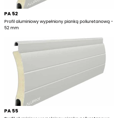
PA 52
Profil aluminiowy wypełniony pianką poliuretanową -
52 mm
PA 55