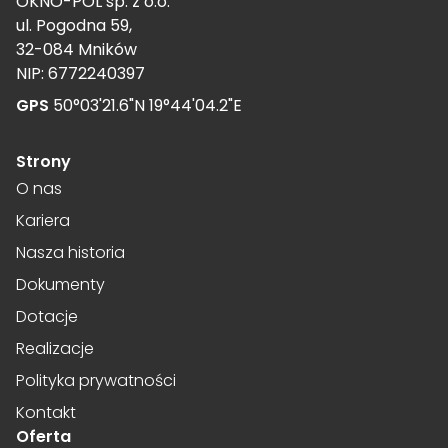
OKNO-POL sp. z o.o.
ul. Pogodna 59,
32-084 Mników
NIP: 6772240397
GPS
50°03'21.6"N 19°44'04.2"E
Strony
O nas
Kariera
Nasza historia
Dokumenty
Dotacje
Realizacje
Polityka prywatności
Kontakt
Oferta