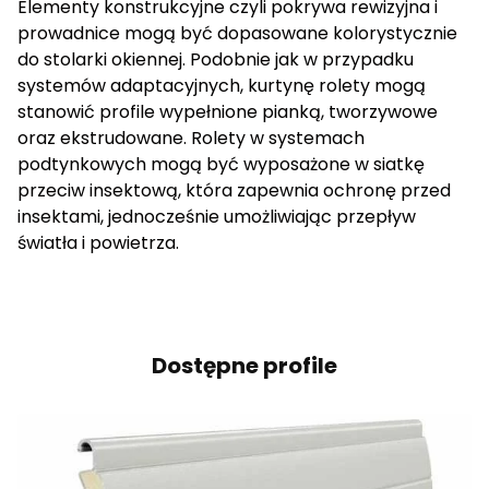
Elementy konstrukcyjne czyli pokrywa rewizyjna i
cenne dla wydawców i reklamodawców strony trzeciej.
prowadnice mogą być dopasowane kolorystycznie
do stolarki okiennej. Podobnie jak w przypadku
Nieklasyfikowane
systemów adaptacyjnych, kurtynę rolety mogą
stanowić profile wypełnione pianką, tworzywowe
Nieklasyfikowane pliki cookie, to pliki, które są w procesie
oraz ekstrudowane. Rolety w systemach
klasyfikowania, wraz z dostawcami poszczególnych
podtynkowych mogą być wyposażone w siatkę
ciasteczek.
przeciw insektową, która zapewnia ochronę przed
insektami, jednocześnie umożliwiając przepływ
Odrzuć wszystkie
światła i powietrza.
Zapisz moje preferencje
Akceptuj wszystkie
Dostępne profile