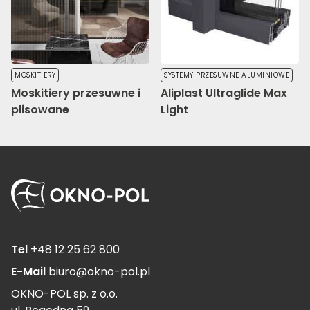
MOSKITIERY
SYSTEMY PRZESUWNE ALUMINIOWE
Moskitiery przesuwne i
Aliplast Ultraglide Max
plisowane
Light
Tel
+48 12 25 62 800
E-Mail
biuro@okno-pol.pl
OKNO-POL sp. z o.o.