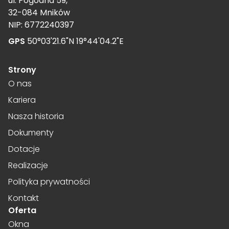
ul. Pogodna 59,
32-084 Mników
NIP: 6772240397
GPS
50°03'21.6"N 19°44'04.2"E
Strony
O nas
Kariera
Nasza historia
Dokumenty
Dotacje
Realizacje
Polityka prywatności
Kontakt
Oferta
Okna