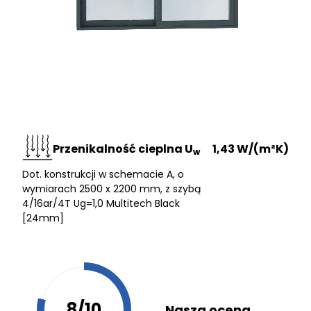
Przenikalność cieplna U
1,43 W/(m²K)
w
Dot. konstrukcji w schemacie A, o
wymiarach 2500 x 2200 mm, z szybą
4/16ar/4T Ug=1,0 Multitech Black
[24mm]
8/10
Nasza ocena