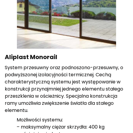
cenne dla wydawców i reklamodawców strony trzeciej.
Nieklasyfikowane
Nieklasyfikowane pliki cookie, to pliki, które są w procesie
klasyfikowania, wraz z dostawcami poszczególnych
ciasteczek.
Aliplast Monorail
Odrzuć wszystkie
System przesuwny oraz podnoszono-przesuwny, o
podwyższonej izolacyjności termicznej. Cechą
Zapisz moje preferencje
charakterystyczną systemu jest występowanie w
Akceptuj wszystkie
konstrukcji przynajmniej jednego elementu stałego
przeszklenia w ościeżnicy. Specjalna konstrukcja
ramy umożliwia zwiększenie światła dla stałego
elementu.
Możliwości systemu:
– maksymalny ciężar skrzydła: 400 kg