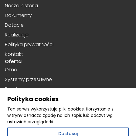
Nasza historia
Dokumenty
Dotacje
Realizacje
Polityka prywatności
Kontakt
Oferta
Okna
Systemy przesuwne
Drzwi
Polityka cookies
Drzwi harmonijkowe
Social media
Ten serwis wykorzystuje pliki cookies. Korzystanie z
witryny oznacza zgodę na ich zapis lub odczyt wg
Facebook
ustawień przeglądarki.
Instagram
Dostosuj