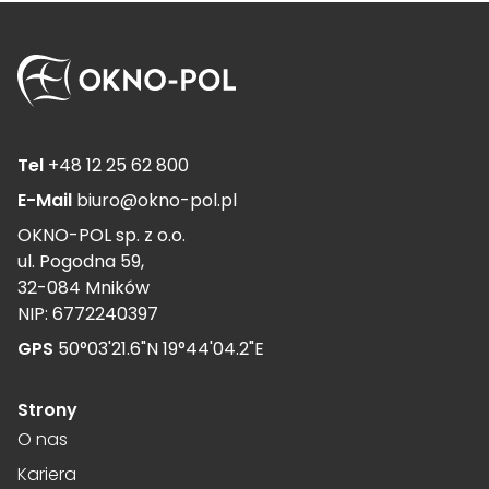
Tel
+48 12 25 62 800
E-Mail
biuro@okno-pol.pl
OKNO-POL sp. z o.o.
ul. Pogodna 59,
32-084 Mników
NIP: 6772240397
GPS
50°03'21.6"N 19°44'04.2"E
Strony
O nas
Kariera