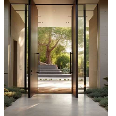
cenne dla wydawców i reklamodawców strony trzeciej.
Nieklasyfikowane
Nieklasyfikowane pliki cookie, to pliki, które są w procesie
klasyfikowania, wraz z dostawcami poszczególnych
ciasteczek.
Odrzuć wszystkie
Zapisz moje preferencje
Akceptuj wszystkie