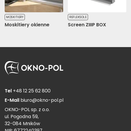
MOSKITIERY
REFLEKSOLE
Moskitiery okienne
Screen ZIIIP BOX
Tel
+48 12 25 62 800
E-Mail
biuro@okno-pol.pl
OKNO-POL sp. z o.o.
ul. Pogodna 59,
32-084 Mników
NIP: 6772240397