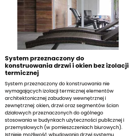
cenne dla wydawców i reklamodawców strony trzeciej.
Nieklasyfikowane
Nieklasyfikowane pliki cookie, to pliki, które są w procesie
klasyfikowania, wraz z dostawcami poszczególnych
ciasteczek.
System przeznaczony do
konstruowania drzwi i okien bez izolacji
Odrzuć wszystkie
termicznej
Zapisz moje preferencje
System przeznaczony do konstruowania nie
Akceptuj wszystkie
wymagających izolacji termicznej elementów
architektonicznej zabudowy wewnętrznej i
zewnętrznej: okien, drzwi oraz segmentów ścian
działowych przeznaczonych do ogólnego
stosowania w budynkach użyteczności publicznej i
przemysłowych (w pomieszczeniach biurowych).
Istnieje możliwość wbudowania drzwi systemu