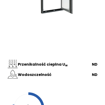
Przenikalność cieplna U
ND
w
Wodoszczelność
ND