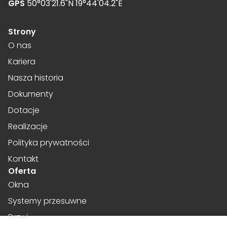
GPS
50°03'21.6"N 19°44'04.2"E
cenne dla wydawców i reklamodawców strony trzeciej.
Strony
Nieklasyfikowane
O nas
Nieklasyfikowane pliki cookie, to pliki, które są w procesie
Kariera
klasyfikowania, wraz z dostawcami poszczególnych
ciasteczek.
Nasza historia
Dokumenty
Odrzuć wszystkie
Dotacje
Realizacje
Zapisz moje preferencje
Polityka prywatności
Akceptuj wszystkie
Kontakt
Oferta
Okna
Systemy przesuwne
Drzwi