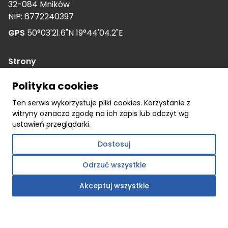
32-084 Mników
NIP: 6772240397
GPS
50°03'21.6"N 19°44'04.2"E
Strony
O nas
Polityka cookies
Kariera
Ten serwis wykorzystuje pliki cookies. Korzystanie z
Nasza historia
witryny oznacza zgodę na ich zapis lub odczyt wg
Dokumenty
ustawień przeglądarki.
Dotacje
Dostosuj
Realizacje
Odrzuć wszystkie
Polityka prywatności
Akceptuj wszystkie
Kontakt
Oferta
Okna