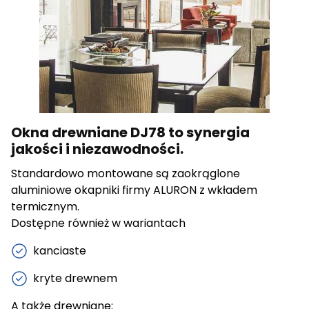
cenne dla wydawców i reklamodawców strony trzeciej.
Nieklasyfikowane
Nieklasyfikowane pliki cookie, to pliki, które są w procesie
klasyfikowania, wraz z dostawcami poszczególnych
ciasteczek.
Okna drewniane DJ78 to synergia
jakości i niezawodności.
Odrzuć wszystkie
Standardowo montowane są zaokrąglone
Zapisz moje preferencje
aluminiowe okapniki firmy ALURON z wkładem
Akceptuj wszystkie
termicznym.
Dostępne również w wariantach
kanciaste
kryte drewnem
A także drewniane: