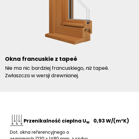
Okna francuskie z tapeé
Nie ma nic bardziej francuskiego, niż tapeé.
Zwłaszcza w wersji drewnianej.
Przenikalność cieplna U
0,93 W/(m²K)
w
Dot. okna referencyjnego o
wymiarach 1230 x 1480 mm, z szybą