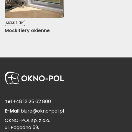
MOSKITIERY
Moskitiery okienne
Tel
+48 12 25 62 800
E-Mail
biuro@okno-pol.pl
OKNO-POL sp. z o.o.
ul. Pogodna 59,