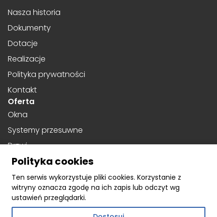
Nasza historia
Dokumenty
Dotacje
Realizacje
Polityka prywatności
Kontakt
Oferta
Okna
Systemy przesuwne
Drzwi
Polityka cookies
Drzwi harmonijkowe
Social media
Ten serwis wykorzystuje pliki cookies. Korzystanie z
witryny oznacza zgodę na ich zapis lub odczyt wg
Facebook
ustawień przeglądarki.
Instagram
Dostosuj