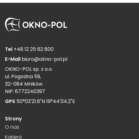
cenne dla wydawców i reklamodawców strony trzeciej.
Nieklasyfikowane
Nieklasyfikowane pliki cookie, to pliki, które są w procesie
klasyfikowania, wraz z dostawcami poszczególnych
ciasteczek.
Tel
+48 12 25 62 800
E-Mail
biuro@okno-pol.pl
Odrzuć wszystkie
OKNO-POL sp. z o.o.
ul. Pogodna 59,
Zapisz moje preferencje
32-084 Mników
NIP: 6772240397
Akceptuj wszystkie
GPS
50°03'21.6"N 19°44'04.2"E
Strony
O nas
Kariera