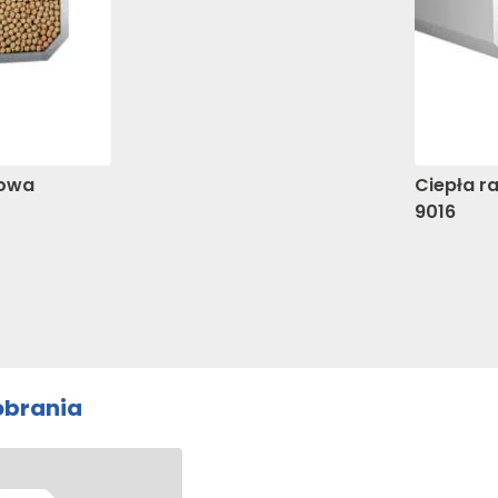
okie, to pliki, które są w procesie klasyfikowania, wraz z dostaw
ie
Zapisz moje preferencje
Ak
iowa
Ciepła r
9016
pobrania