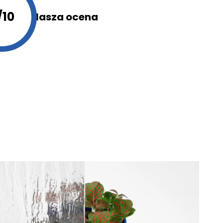
/10
Nasza ocena
społecznościowe i
dostępniamy partnerom
 z innymi danymi
a nie będzie działać w
cych identyfikację osoby.