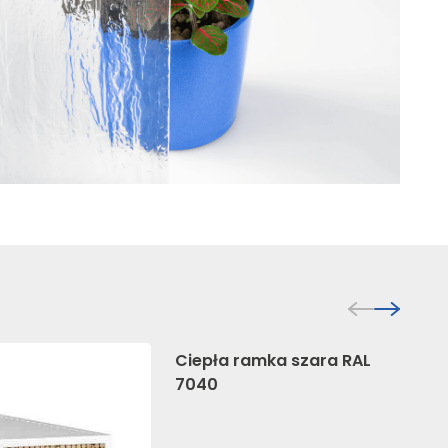
eniają wygląd lub
.
posób różni użytkownicy
rnetowych. Celem jest
 tym samym bardziej cenne
Ciepła ramka szara RAL
7040