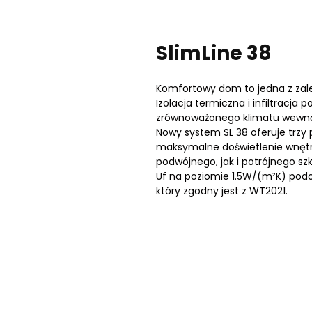
SlimLine 38
Komfortowy dom to jedna z zale
Izolacja termiczna i infiltracj
zrównoważonego klimatu wewną
ę na przetwarzanie swoich danych osobowych
 dnia 29 sierpnia 1997 r. o ochronie praw
Nowy system SL 38 oferuje trzy
mentu Europejskiego i Rady (UE) 2016/679 z dnia
maksymalne doświetlenie wnętrz
etwarzaniem danych osobowych i w sprawie
podwójnego, jak i potrójnego sz
Dz. U. UE. L. z 2016 r. Nr 119) zwanego „RODO”.
Uf na poziomie 1.5W/(m²K) podo
który zgodny jest z WT2021.
Wyślij