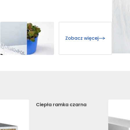
eferencji umożliwiają stronie zapamiętanie informacji, które zmi
. preferowany język lub region, w którym znajduje się użytkownik
Zobacz więcej
e pomagają właścicielem stron internetowych zrozumieć, w jaki s
, gromadząc i zgłaszając anonimowe informacje.
e stosowane są w celu śledzenia użytkowników na stronach inte
re są istotne i interesujące dla poszczególnych użytkowników i
Ciepła ramka czarna
awców strony trzeciej.
ne