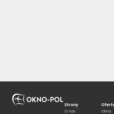
Strony
Ofert
O nas
Okna