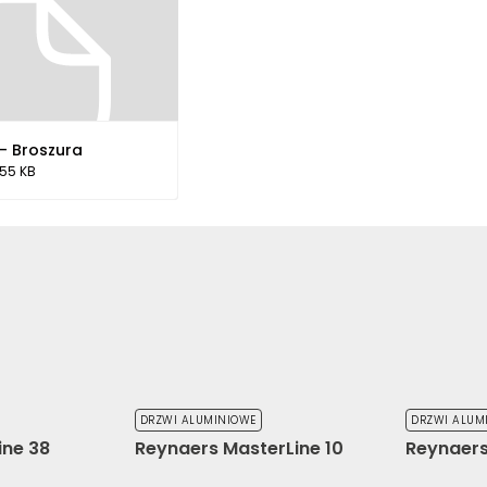
 - Broszura
.55 KB
DRZWI ALUMINIOWE
DRZWI ALUM
ine 38
Reynaers MasterLine 10
Reynaers