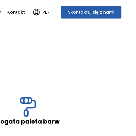
?
Kontakt
Skontaktuj się z nami
PL
Polski
Français
English
Italiano
Deutsch
Nederlands
paleta barw
Ciepłe okn