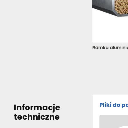
Nieklasyfikowane pliki co
ciasteczek.
Odrzuć wszystk
Ramka alumin
Pliki do 
Informacje
techniczne