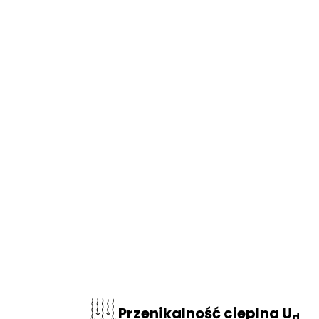
Przenikalność cieplna U
d