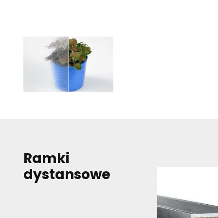
Preferencje
Pliki cookie dotyczące pr
funkcjonowanie strony, np
Statystyki
Statystyczne pliki cooki
zachowują się na stronie
Marketing
Ramki
Marketingowe pliki cooki
wyświetlanie reklam, któ
dystansowe
dla wydawców i reklamod
Nieklasyfikowa