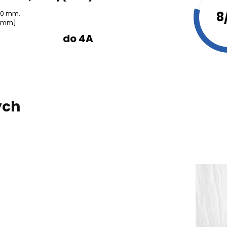
8
180 mm,
48mm]
do 4A
ych
kie do spersonalizowania treści i reklam, aby oferować funkcje 
 witrynie. Informacje o tym, jak korzystasz z naszej witryny, u
mowym i analitycznym. Partnerzy mogą połączyć te informacje
b uzyskanymi podczas korzystania z ich usług.
ają kluczowe znaczenie dla podstawowych funkcji witryny i witryn
ch. Te pliki cookie nie przechowują żadnych danych umożliwiają