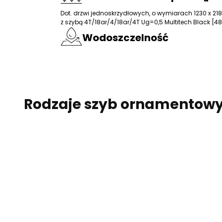
Dot. drzwi jednoskrzydłowych, o wymiarach 1230 x 2
z szybą 4T/18ar/4/18ar/4T Ug=0,5 Multitech Black [
Wodoszczelność
Rodzaje szyb ornamentow
Wykorzystujemy pliki coo
analizować ruch w naszej
społecznościowym, rekla
otrzymanymi od Ciebie lu
Niezbędne
Niezbędne pliki cookie m
zamierzony sposób bez ni