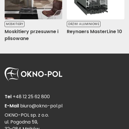
MOSKITIERY
DRZWI ALUMINIOWE
Moskitiery przesuwne i
Reynaers MasterLine 10
plisowane
Tel
+48 12 25 62 800
E-Mail
biuro@okno-pol.pl
OKNO-POL sp. z o.o.
ul. Pogodna 59,
32-084 Mników