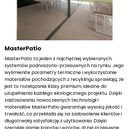
cenne dla wydawców i reklamodawców strony trzeciej.
Nieklasyfikowane
Nieklasyfikowane pliki cookie, to pliki, które są w procesie
klasyfikowania, wraz z dostawcami poszczególnych
ciasteczek.
MasterPatio
MasterPatio to jeden z najchętniej wybieranych
Odrzuć wszystkie
systemów podnoszono-przesuwnych na rynku. Jego
wyśmienite parametry termiczne i wykorzystanie
Zapisz moje preferencje
materiałów pochodzących z recyklingu sprawiają, że
Akceptuj wszystkie
jest to rozwiązanie klasy premium, idealne do
uzupełnienia każdego ekologicznego projektu. Dzięki
zastosowaniu nowoczesnych technologii i
materiałów MasterPatio gwarantuje wysoką jakość i
trwałość, co przekłada się na zadowolenie klientów i
długotrwałą satysfakcję z użytkowania. Dzięki
szerokiej gamie kolorów i wzorów, drzwi przesuwne