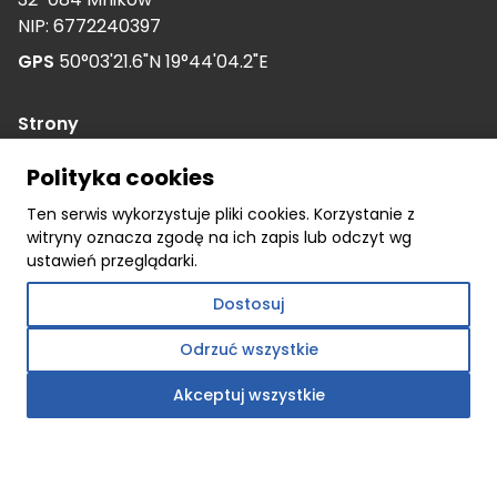
NIP: 6772240397
GPS
50°03'21.6"N 19°44'04.2"E
Strony
O nas
Polityka cookies
Kariera
Ten serwis wykorzystuje pliki cookies. Korzystanie z
Nasza historia
witryny oznacza zgodę na ich zapis lub odczyt wg
Dokumenty
ustawień przeglądarki.
Dotacje
Dostosuj
Realizacje
Odrzuć wszystkie
Polityka prywatności
Akceptuj wszystkie
Kontakt
Oferta
Okna
Systemy przesuwne