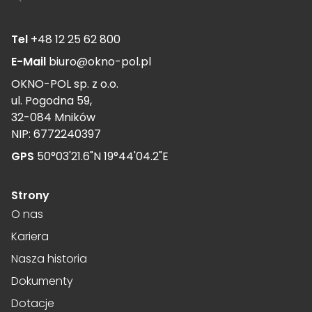
Tel
+48 12 25 62 800
E-Mail
biuro@okno-pol.pl
OKNO-POL sp. z o.o.
ul. Pogodna 59,
32-084 Mników
NIP: 6772240397
GPS
50°03'21.6"N 19°44'04.2"E
Strony
O nas
Kariera
Nasza historia
Dokumenty
Dotacje