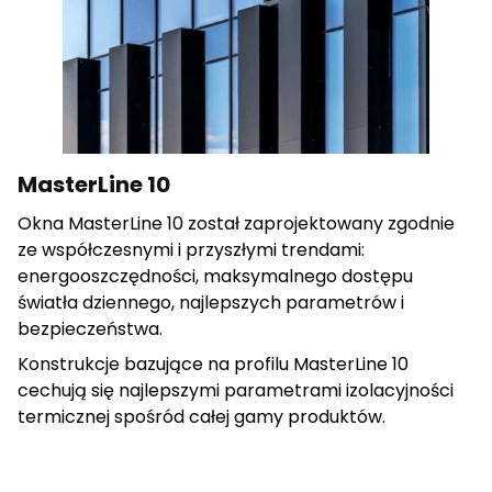
cenne dla wydawców i reklamodawców strony trzeciej.
Nieklasyfikowane
Nieklasyfikowane pliki cookie, to pliki, które są w procesie
klasyfikowania, wraz z dostawcami poszczególnych
ciasteczek.
MasterLine 10
Okna MasterLine 10 został zaprojektowany zgodnie
Odrzuć wszystkie
ze współczesnymi i przyszłymi trendami:
energooszczędności, maksymalnego dostępu
Zapisz moje preferencje
światła dziennego, najlepszych parametrów i
Akceptuj wszystkie
bezpieczeństwa.
Konstrukcje bazujące na profilu MasterLine 10
cechują się najlepszymi parametrami izolacyjności
termicznej spośród całej gamy produktów.