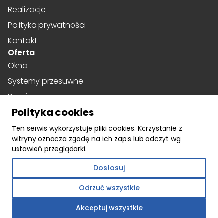
Realizacje
Polityka prywatności
Kontakt
Oferta
Okna
Systemy przesuwne
Drzwi
Polityka cookies
Drzwi harmonijkowe
Social media
Ten serwis wykorzystuje pliki cookies. Korzystanie z
witryny oznacza zgodę na ich zapis lub odczyt wg
Facebook
ustawień przeglądarki.
Instagram
Dostosuj
Linkedin
Odrzuć wszystkie
Akceptuj wszystkie
©
webtom.pl