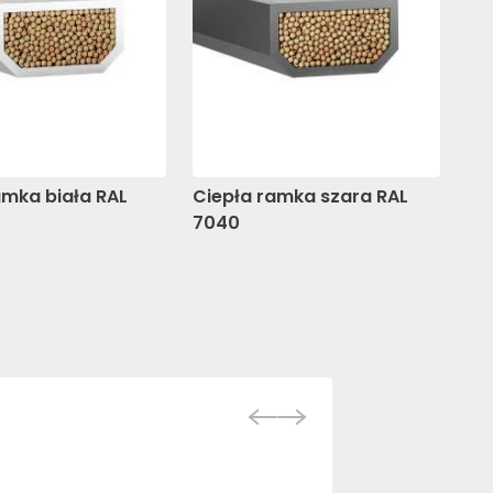
amka biała RAL
Ciepła ramka szara RAL
Ci
7040
70