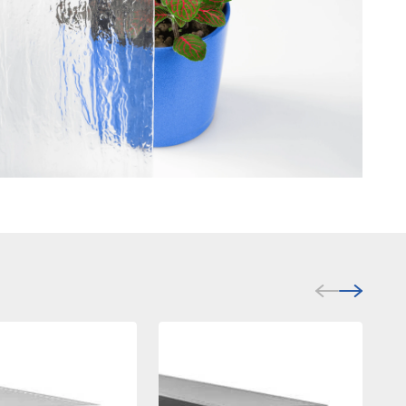
rnetowych. Celem jest
 tym samym bardziej cenne
cami poszczególnych
ceptuj wszystkie