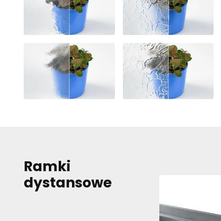
zachowują się na stronie
Marketing
Marketingowe pliki cooki
wyświetlanie reklam, któ
dla wydawców i reklamod
Nieklasyfikowa
Nieklasyfikowane pliki co
ciasteczek.
Odrzuć wszystk
Ramki
dystansowe