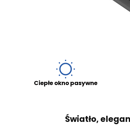
ę na przetwarzanie swoich danych osobowych
 dnia 29 sierpnia 1997 r. o ochronie praw
mentu Europejskiego i Rady (UE) 2016/679 z dnia
etwarzaniem danych osobowych i w sprawie
Dz. U. UE. L. z 2016 r. Nr 119) zwanego „RODO”.
iepłe okno pasywne
Dosko
Wyślij
Światło, elegan