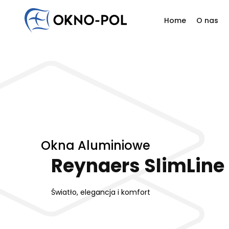
Home
O nas
Napisz do nas
Jesteś zainteresowany współpracą? Masz do nas py
Filoz
Odezwij się do nas. Skontaktujemy się z Tobą tak szyb
Histo
Firma handlowa
Firma budowlana
Firma montażowa
In
Nasi
Reali
Okna Aluminiowe
Reynaers SlimLine
Światło, elegancja i komfort