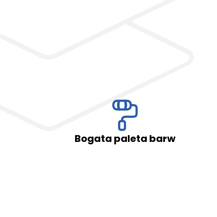
Wypełniając i przesyłając formularz niniejszym wyraża Pani/Pan zgod
przez Okno-Pol Sp. z o. o. jako administratora danych zgodnie z ustawą z
osobowych (Dz. U. z 2016 r. poz. 922 ze zm.) oraz rozporządzeniem Parla
27 kwietnia 2016 r. w sprawie ochrony osób fizycznych w związku z prz
swobodnego przepływu takich danych oraz uchylenia dyrektywy 95/46/WE (
Bogata paleta barw
C