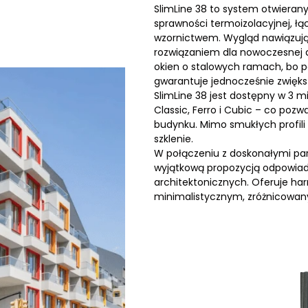
SlimLine 38 to system otwierany
sprawności termoizolacyjnej, ł
wzornictwem. Wygląd nawiązując
rozwiązaniem dla nowoczesnej ar
okien o stalowych ramach, bo p
gwarantuje jednocześnie zwięks
SlimLine 38 jest dostępny w 3 
Classic, Ferro i Cubic – co poz
budynku. Mimo smukłych profili
szklenie.
W połączeniu z doskonałymi par
wyjątkową propozycją odpowiad
architektonicznych. Oferuje h
minimalistycznym, zróżnicowa