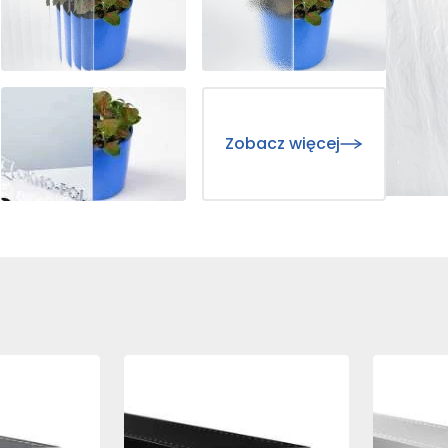
, gromadząc i zgłaszając anonimowe informacje.
e stosowane są w celu śledzenia użytkowników na stronach inte
re są istotne i interesujące dla poszczególnych użytkowników i
Zobacz więcej
awców strony trzeciej.
ne
okie, to pliki, które są w procesie klasyfikowania, wraz z dostaw
ie
Zapisz moje preferencje
Ak