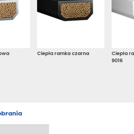
iowa
Ciepła ramka czarna
Ciepła r
9016
pobrania