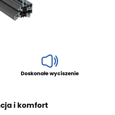
nałe wyciszenie
Odporn
cja i komfort