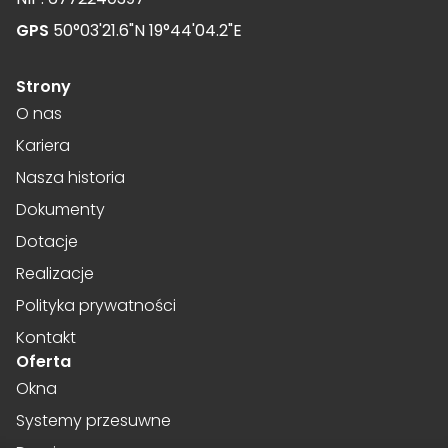
cenne dla wydawców i reklamodawców strony trzeciej.
GPS
50°03'21.6"N 19°44'04.2"E
Nieklasyfikowane
Strony
Nieklasyfikowane pliki cookie, to pliki, które są w procesie
O nas
klasyfikowania, wraz z dostawcami poszczególnych
Kariera
ciasteczek.
Nasza historia
Dokumenty
Odrzuć wszystkie
Dotacje
Zapisz moje preferencje
Realizacje
Akceptuj wszystkie
Polityka prywatności
Kontakt
Oferta
Okna
Systemy przesuwne