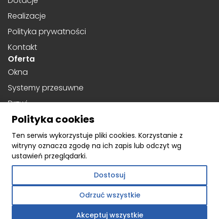
Dotacje
Realizacje
Polityka prywatności
Kontakt
Oferta
Okna
Systemy przesuwne
Drzwi
Polityka cookies
Drzwi harmonijkowe
Social media
Ten serwis wykorzystuje pliki cookies. Korzystanie z
witryny oznacza zgodę na ich zapis lub odczyt wg
Facebook
ustawień przeglądarki.
Instagram
Dostosuj
Linkedin
Odrzuć wszystkie
Akceptuj wszystkie