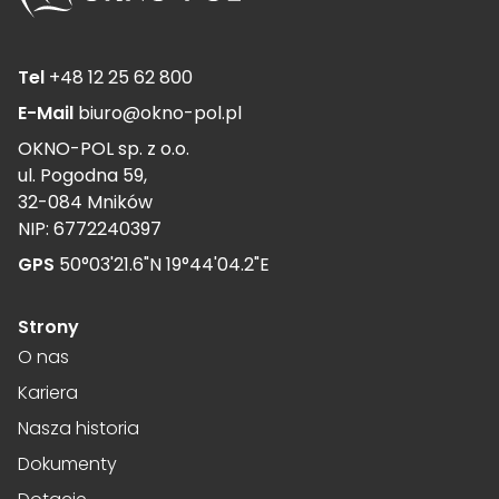
Tel
+48 12 25 62 800
E-Mail
biuro@okno-pol.pl
OKNO-POL sp. z o.o.
ul. Pogodna 59,
32-084 Mników
NIP: 6772240397
GPS
50°03'21.6"N 19°44'04.2"E
Strony
O nas
Kariera
Nasza historia
Dokumenty