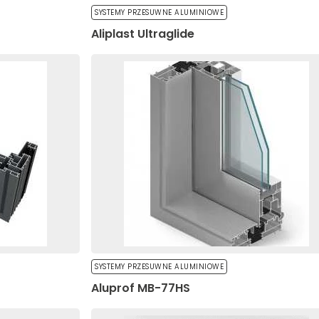
SYSTEMY PRZESUWNE ALUMINIOWE
Aliplast Ultraglide
ę na przetwarzanie swoich danych osobowych
 dnia 29 sierpnia 1997 r. o ochronie praw
mentu Europejskiego i Rady (UE) 2016/679 z dnia
etwarzaniem danych osobowych i w sprawie
Dz. U. UE. L. z 2016 r. Nr 119) zwanego „RODO”.
kie do spersonalizowania treści i reklam, aby oferować funkcje 
 witrynie. Informacje o tym, jak korzystasz z naszej witryny, u
mowym i analitycznym. Partnerzy mogą połączyć te informacje
Wyślij
b uzyskanymi podczas korzystania z ich usług.
SYSTEMY PRZESUWNE ALUMINIOWE
Aluprof MB-77HS
ają kluczowe znaczenie dla podstawowych funkcji witryny i witryn