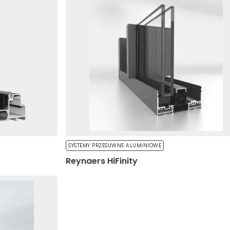
ch. Te pliki cookie nie przechowują żadnych danych umożliwiają
eferencji umożliwiają stronie zapamiętanie informacji, które zmi
. preferowany język lub region, w którym znajduje się użytkownik
e pomagają właścicielem stron internetowych zrozumieć, w jaki s
, gromadząc i zgłaszając anonimowe informacje.
SYSTEMY PRZESUWNE ALUMINIOWE
Reynaers HiFinity
e stosowane są w celu śledzenia użytkowników na stronach inte
re są istotne i interesujące dla poszczególnych użytkowników i
awców strony trzeciej.
ne