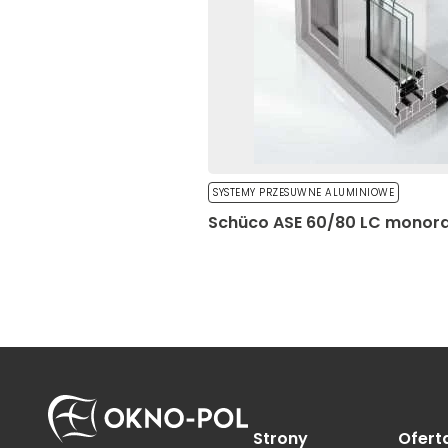
Nieklasyfikowane pliki co
ciasteczek.
Odrzuć wszystk
SYSTEMY PRZESUWNE ALUMINIOWE
Schüco ASE 60/80 LC monora
Strony
Ofert