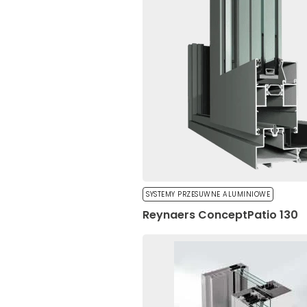
zamierzony sposób bez ni
Preferencje
Pliki cookie dotyczące pr
funkcjonowanie strony, np
Statystyki
Statystyczne pliki cooki
zachowują się na stronie
SYSTEMY PRZESUWNE ALUMINIOWE
Marketing
Reynaers ConceptPatio 130
Marketingowe pliki cooki
wyświetlanie reklam, któ
dla wydawców i reklamod
Nieklasyfikowa