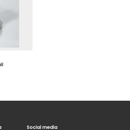
okie, to pliki, które są w procesie klasyfikowania, wraz z dostaw
ie
Zapisz moje preferencje
Ak
il
a
Social media