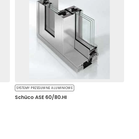
cych identyfikację osoby.
eniają wygląd lub
.
posób różni użytkownicy
SYSTEMY PRZESUWNE ALUMINIOWE
Schüco ASE 60/80.HI
rnetowych. Celem jest
 tym samym bardziej cenne