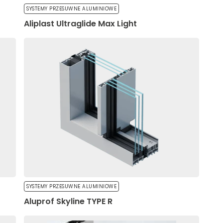
SYSTEMY PRZESUWNE ALUMINIOWE
Aliplast Ultraglide Max Light
społecznościowe i
dostępniamy partnerom
 z innymi danymi
SYSTEMY PRZESUWNE ALUMINIOWE
Aluprof Skyline TYPE R
a nie będzie działać w