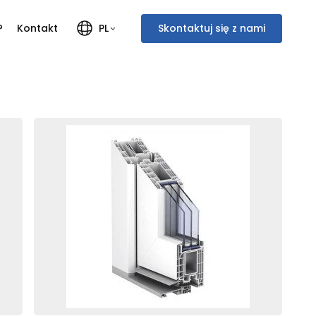
?
Kontakt
Skontaktuj się z nami
PL
Polski
Français
English
Italiano
Deutsch
Nederlands
społecznościowe i
dostępniamy partnerom
 z innymi danymi