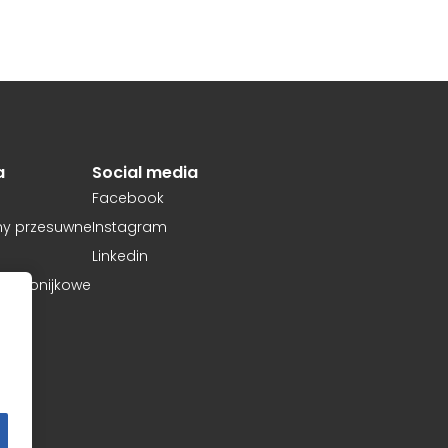
re są istotne i interesujące dla poszczególnych użytkowników i
awców strony trzeciej.
ne
okie, to pliki, które są w procesie klasyfikowania, wraz z dostaw
a
Social media
Facebook
ie
Zapisz moje preferencje
Ak
my przesuwne
Instagram
Linkedin
harmonijkowe