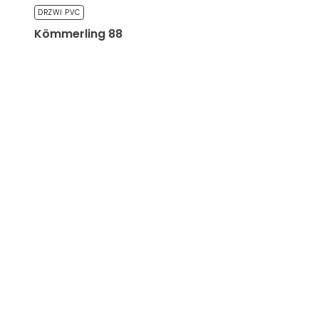
DRZWI PVC
Kömmerling 88
a nie będzie działać w
cych identyfikację osoby.
eniają wygląd lub
.
posób różni użytkownicy
rnetowych. Celem jest