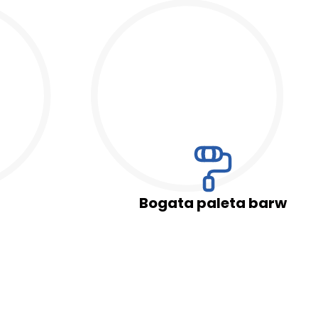
Wypełniając i przesyłając formularz niniejszym wyraża Pani/Pan zgod
przez Okno-Pol Sp. z o. o. jako administratora danych zgodnie z ustawą z
osobowych (Dz. U. z 2016 r. poz. 922 ze zm.) oraz rozporządzeniem Parla
27 kwietnia 2016 r. w sprawie ochrony osób fizycznych w związku z prz
swobodnego przepływu takich danych oraz uchylenia dyrektywy 95/46/WE (
Bogata paleta barw