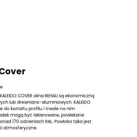
 Cover
we
 KALEIDO COVER okna REHAU są ekonomiczną
wych lub drewniano-aluminiowych. KALEIDO
o kształtu profilu i trwale na nim
adek mogą być lakierowane, powlekane
onad 170 odcieniach RAL. Powłoka taka jest
ki atmosferyczne.