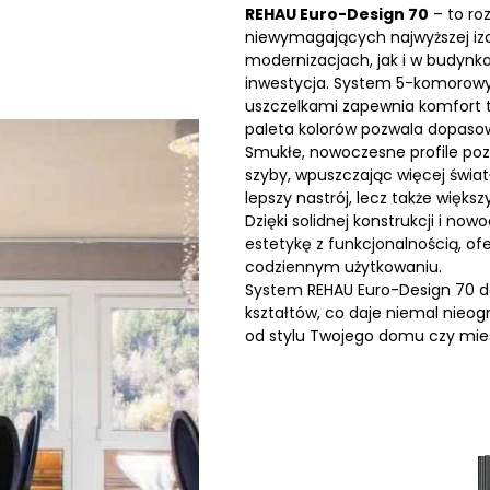
REHAU Euro-Design 70
– to ro
niewymagających najwyższej izo
modernizacjach, jak i w budynka
inwestycja. System 5-komorow
uszczelkami zapewnia komfort t
paleta kolorów pozwala dopasow
Smukłe, nowoczesne profile po
szyby, wpuszczając więcej światł
lepszy nastrój, lecz także większ
Dzięki solidnej konstrukcji i n
estetykę z funkcjonalnością, of
codziennym użytkowaniu.
System REHAU Euro-Design 70 do
kształtów, co daje niemal nieog
od stylu Twojego domu czy miesz