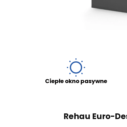
ę na przetwarzanie swoich danych osobowych
 dnia 29 sierpnia 1997 r. o ochronie praw
mentu Europejskiego i Rady (UE) 2016/679 z dnia
etwarzaniem danych osobowych i w sprawie
Dz. U. UE. L. z 2016 r. Nr 119) zwanego „RODO”.
Ciepłe okno pasywne
Do
Wyślij
Rehau Euro-De