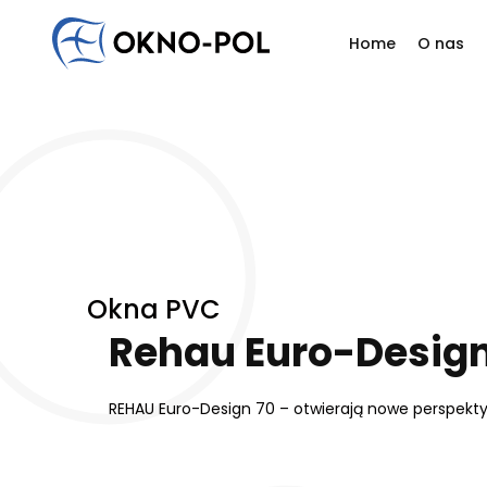
Home
O nas
Napisz do nas
Jesteś zainteresowany współpracą? Masz do nas py
Filoz
Odezwij się do nas. Skontaktujemy się z Tobą tak szyb
Histo
Firma handlowa
Firma budowlana
Firma montażowa
In
Nasi
Reali
Okna PVC
Rehau Euro-Design
REHAU Euro-Design 70 – otwierają nowe perspekt