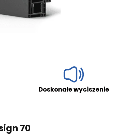
skonałe wyciszenie
Odp
sign 70