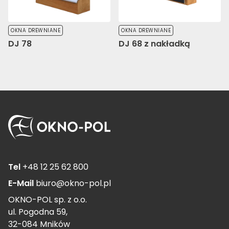
OKNA DREWNIANE
OKNA DREWNIANE
DJ 78
DJ 68 z nakładką
Tel
+48 12 25 62 800
E-Mail
biuro@okno-pol.pl
OKNO-POL sp. z o.o.
ul. Pogodna 59,
32-084 Mników