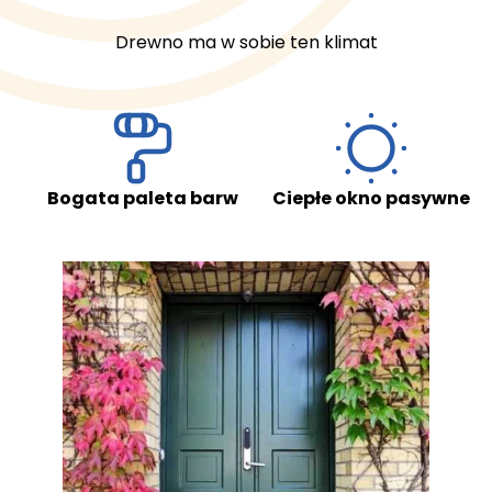
Preferencje
Drewno ma w sobie ten klimat
Pliki cookie dotyczące preferencji umożliwiają stronie
zapamiętanie informacji, które zmieniają wygląd lub
funkcjonowanie strony, np. preferowany język lub region,
w którym znajduje się użytkownik.
Statystyki
aleta barw
Ciepłe okno pasywne
Doskonałe wy
Wypełniając i przesyłając formularz niniejszym wyraża Pani/Pan zgodę na
Statystyczne pliki cookie pomagają właścicielem stron
przetwarzanie swoich danych osobowych przez Okno-Pol Sp. z o. o. jako
internetowych zrozumieć, w jaki sposób różni
administratora danych zgodnie z ustawą z dnia 29 sierpnia 1997 r. o
użytkownicy zachowują się na stronie, gromadząc i
ochronie praw osobowych (Dz. U. z 2016 r. poz. 922 ze zm.) oraz
rozporządzeniem Parlamentu Europejskiego i Rady (UE) 2016/679 z dnia 27
zgłaszając anonimowe informacje.
kwietnia 2016 r. w sprawie ochrony osób fizycznych w związku z
przetwarzaniem danych osobowych i w sprawie swobodnego przepływu
takich danych oraz uchylenia dyrektywy 95/46/WE (Dz. U. UE. L. z 2016 r. Nr
119) zwanego „RODO”.
Marketing
Marketingowe pliki cookie stosowane są w celu śledzenia
Wyślij
użytkowników na stronach internetowych. Celem jest
wyświetlanie reklam, które są istotne i interesujące dla
poszczególnych użytkowników i tym samym bardziej