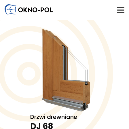
Napisz do nas
Wykorzystujemy pliki cookie do spersonalizowania treści i
Jesteś zainteresowany współpracą? Masz do
reklam, aby oferować funkcje społecznościowe i
nas pytania?
analizować ruch w naszej witrynie. Informacje o tym, jak
korzystasz z naszej witryny, udostępniamy partnerom
Odezwij się do nas. Skontaktujemy się z Tobą tak
społecznościowym, reklamowym i analitycznym.
szybko, jak to tylko możliwe.
Partnerzy mogą połączyć te informacje z innymi danymi
Firma handlowa
Firma budowlana
otrzymanymi od Ciebie lub uzyskanymi podczas
Firma montażowa
Inny
korzystania z ich usług.
Niezbędne
Niezbędne pliki cookie mają kluczowe znaczenie dla
podstawowych funkcji witryny i witryna nie będzie
działać w zamierzony sposób bez nich. Te pliki cookie nie
przechowują żadnych danych umożliwiających
Drzwi drewniane
identyfikację osoby.
DJ 68