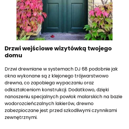
cenne dla wydawców i reklamodawców strony trzeciej.
Nieklasyfikowane
Nieklasyfikowane pliki cookie, to pliki, które są w procesie
klasyfikowania, wraz z dostawcami poszczególnych
ciasteczek.
Drzwi wejściowe wizytówką twojego
domu
Odrzuć wszystkie
Drzwi drewniane w systemach DJ 68 podobnie jak
Zapisz moje preferencje
okna wykonane są z klejonego trójwarstwowo
drewna, co zapobiega wypaczaniu oraz
Akceptuj wszystkie
odkształceniom konstrukcji. Dodatkowo, dzięki
nanoszeniu specjalnych powłok malarskich na bazie
wodorozcieńczalnych lakierów, drewno
zabezpioczane jest przed szkodliwymi czynnikami
zewnętrznymi.