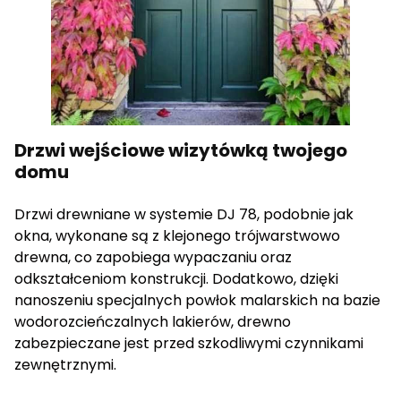
cenne dla wydawców i reklamodawców strony trzeciej.
Nieklasyfikowane
Nieklasyfikowane pliki cookie, to pliki, które są w procesie
klasyfikowania, wraz z dostawcami poszczególnych
ciasteczek.
Drzwi wejściowe wizytówką twojego
domu
Odrzuć wszystkie
Drzwi drewniane w systemie DJ 78, podobnie jak
Zapisz moje preferencje
okna, wykonane są z klejonego trójwarstwowo
drewna, co zapobiega wypaczaniu oraz
Akceptuj wszystkie
odkształceniom konstrukcji. Dodatkowo, dzięki
nanoszeniu specjalnych powłok malarskich na bazie
wodorozcieńczalnych lakierów, drewno
zabezpieczane jest przed szkodliwymi czynnikami
zewnętrznymi.