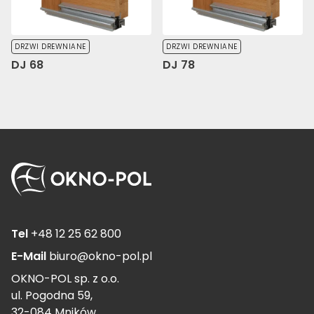
DRZWI DREWNIANE
DRZWI DREWNIANE
DJ 68
DJ 78
Tel
+48 12 25 62 800
E-Mail
biuro@okno-pol.pl
OKNO-POL sp. z o.o.
ul. Pogodna 59,
32-084 Mników