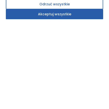
Realizacje
Odrzuć wszystkie
Polityka prywatności
Akceptuj wszystkie
Kontakt
Oferta
Okna
Systemy przesuwne
Drzwi
Drzwi harmonijkowe
Social media
Facebook
Instagram
Linkedin
©
webtom.pl