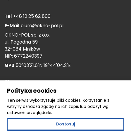
Tel
+48 12 25 62 800
E-Mail
biuro@okno-pol.pl
OKNO-POL sp. z o.o.
ul. Pogodna 59,
32-084 Mników
NIP: 6772240397
GPS
50°03'21.6"N 19°44'04.2"E
Strony
O nas
Polityka cookies
Kariera
Ten serwis wykorzystuje pliki cookies. Korzystanie z
witryny oznacza zgodę na ich zapis lub odczyt wg
Nasza historia
ustawień przeglądarki.
Dokumenty
Dostosuj
Dotacje